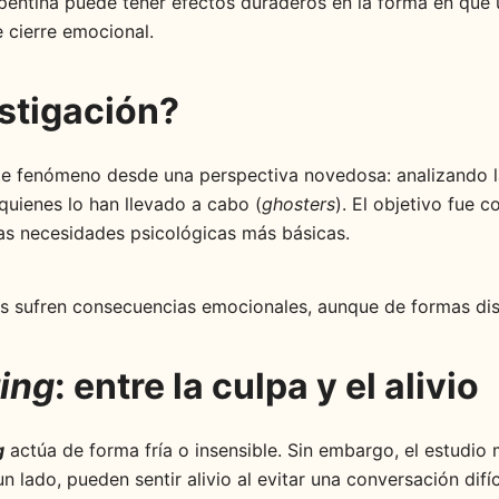
epentina puede tener efectos duraderos en la forma en que u
 cierre emocional.
estigación?
ste fenómeno desde una perspectiva novedosa: analizando l
quienes lo han llevado a cabo (
ghosters
). El objetivo fue
as necesidades psicológicas más básicas.
s sufren consecuencias emocionales, aunque de formas dist
ing
: entre la culpa y el alivio
g
actúa de forma fría o insensible. Sin embargo, el estudio
lado, pueden sentir alivio al evitar una conversación difíc